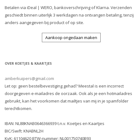
Betalen via iDeal | WERO, bankoverschrijving of Klarna. Verzenden
geschiedt binnen uiterlijk 3 werkdagen na ontvangen betaling, tenzij
anders aangegeven bij product of op site.
Aankoop ongedaan maken
OVER KOETJES & KAARTJES
amberkuipers@gmail.com
Let op: geen bestelbevestiging gehad? Meestal is een incorrect
doorgegeven e-mailadres de oorzaak. Ook als je een hotmailadres
gebruikt, kan het voorkomen dat mailtjes van mij in je spamfolder
terechtkomen.
IBAN: NL88KNAB0646366939 t.n.v. Koetjes en Kaartjes
BIC/Swift: KNABNL2H
KvK: 61104620 BTW-nummer: NL001750740B93