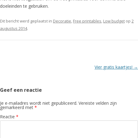
doeleinden te gebruiken.
Dit bericht werd geplaatst in
Decoratie
,
Free printables
,
Low budget
op
2
augustus 2014
.
Berichtnavigatie
Vier gratis kaartjes!
→
Geef een reactie
Je e-mailadres wordt niet gepubliceerd.
Vereiste velden zijn
gemarkeerd met
*
Reactie
*