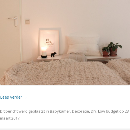
Lees verder
→
Dit bericht werd geplaatst in
Babykamer
,
Decoratie
,
DIY
,
Low budget
op
23
maart 2017
.