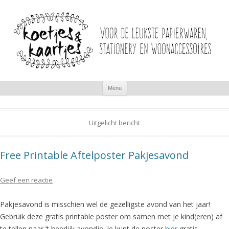
Spring
Menu
naar
inhoud
Uitgelicht bericht
Free Printable Aftelposter Pakjesavond
Geef een reactie
Pakjesavond is misschien wel de gezelligste avond van het jaar!
Gebruik deze gratis printable poster om samen met je kind(eren) af
te tellen naar ’t heerlijk avondje. Je kunt de poster
hier
gratis