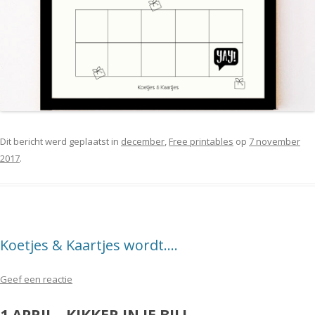
Dit bericht werd geplaatst in
december
,
Free printables
op
7 november
2017
.
Koetjes & Kaartjes wordt….
Geef een reactie
1 APRIL…KIKKER IN JE BIL!