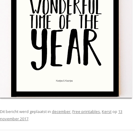
Dit bericht werd geplaatst in
december
,
Free printables
,
Kerst
op
13
november 2017
.