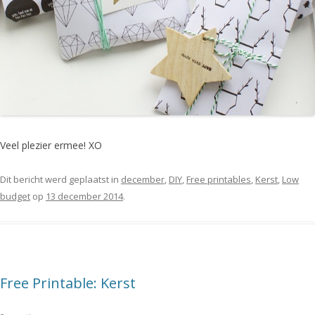
Veel plezier ermee! XO
Dit bericht werd geplaatst in
december
,
DIY
,
Free printables
,
Kerst
,
Low
budget
op
13 december 2014
.
Free Printable: Kerst