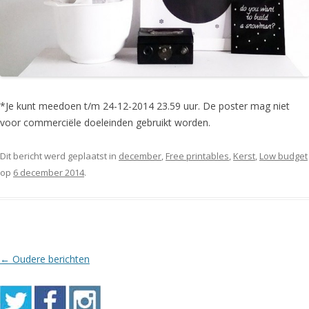
*Je kunt meedoen t/m 24-12-2014 23.59 uur. De poster mag niet
voor commerciële doeleinden gebruikt worden.
Dit bericht werd geplaatst in
december
,
Free printables
,
Kerst
,
Low budget
op
6 december 2014
.
Berichtnavigatie
←
Oudere berichten