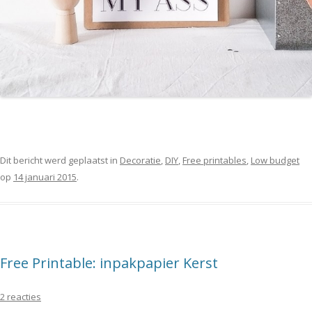
Dit bericht werd geplaatst in
Decoratie
,
DIY
,
Free printables
,
Low budget
op
14 januari 2015
.
Free Printable: inpakpapier Kerst
2 reacties