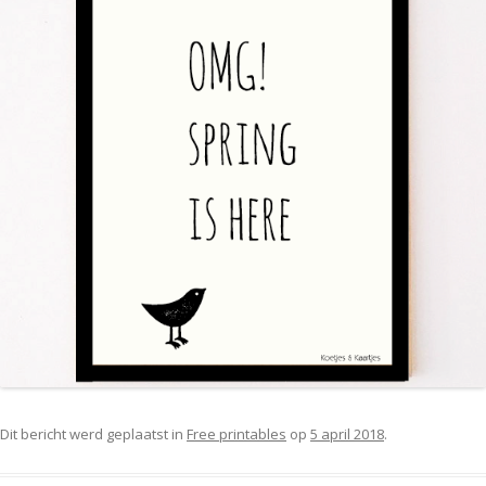
Dit bericht werd geplaatst in
Free printables
op
5 april 2018
.