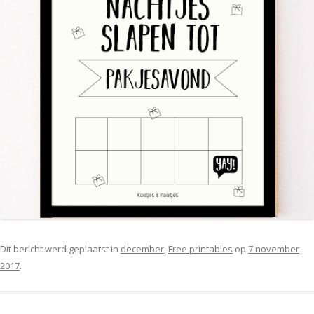
Dit bericht werd geplaatst in
december
,
Free printables
op
7 november
2017
.