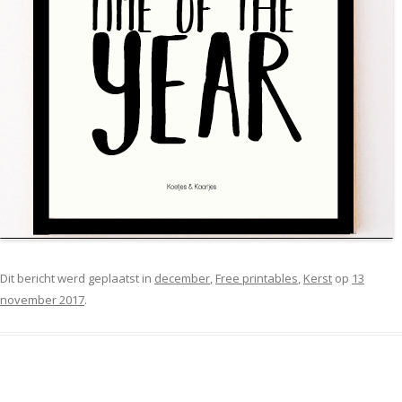
Dit bericht werd geplaatst in
december
,
Free printables
,
Kerst
op
13
november 2017
.