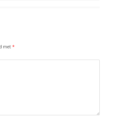
rd met
*