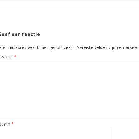
Geef een reactie
e e-mailadres wordt niet gepubliceerd.
Vereiste velden zijn gemarkee
Reactie
*
Naam
*