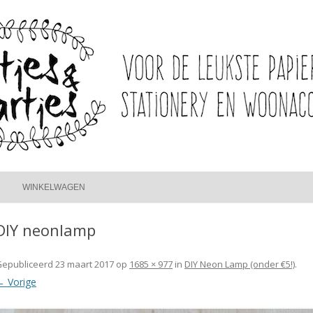
Spring
naar
WINKELWAGEN
inhoud
DIY neonlamp
Gepubliceerd
23 maart 2017
op
1685 × 977
in
DIY Neon Lamp (onder €5!)
.
← Vorige