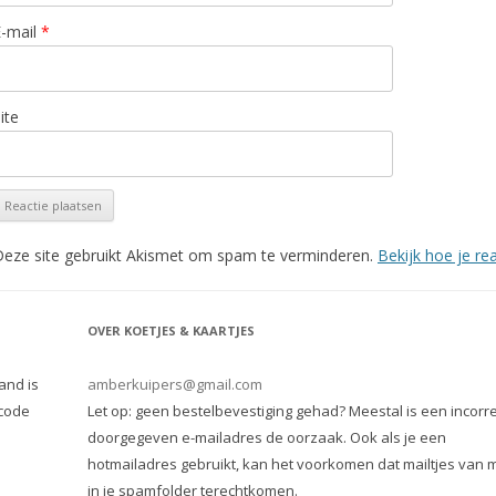
E-mail
*
ite
eze site gebruikt Akismet om spam te verminderen.
Bekijk hoe je r
OVER KOETJES & KAARTJES
and is
amberkuipers@gmail.com
 code
Let op: geen bestelbevestiging gehad? Meestal is een incorre
doorgegeven e-mailadres de oorzaak. Ook als je een
hotmailadres gebruikt, kan het voorkomen dat mailtjes van m
in je spamfolder terechtkomen.