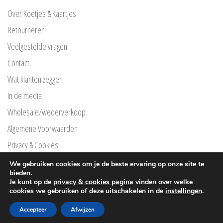
Over Koetjes & Kaartjes
Retourneren
Veelgestelde vragen
Contact
Wat klanten zeggen
In de media
Wholesale/wederverkoop
Algemene Voorwaarden
Privacy & Cookies
Privacyverklaring Klarna
We gebruiken cookies om je de beste ervaring op onze site te
bieden.
Free Printables
Je kunt op de
privacy & cookies pagina
vinden over welke
cookies we gebruiken of deze uitschakelen in de
instellingen
.
®
© Copyright
Koetjes en kaartjes
2026 |
Webpuccino
Accepteer
Afwijzen