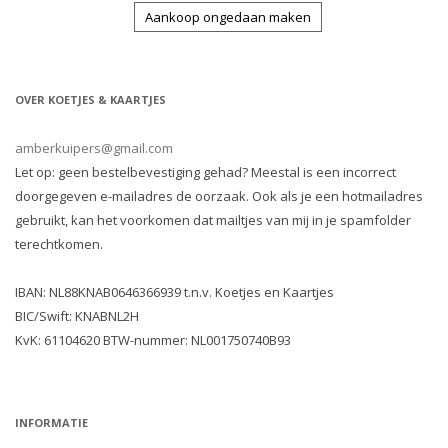
Aankoop ongedaan maken
OVER KOETJES & KAARTJES
amberkuipers@gmail.com
Let op: geen bestelbevestiging gehad? Meestal is een incorrect
doorgegeven e-mailadres de oorzaak. Ook als je een hotmailadres
gebruikt, kan het voorkomen dat mailtjes van mij in je spamfolder
terechtkomen.
IBAN: NL88KNAB0646366939 t.n.v. Koetjes en Kaartjes
BIC/Swift: KNABNL2H
KvK: 61104620 BTW-nummer: NL001750740B93
INFORMATIE