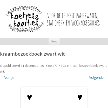
Spring
Menu
naar
inhoud
kraambezoekboek zwart wit
Gepubliceerd
31 december 2016
op
277 × 393
in
kraambezoekboek zwart
wit
.
← Vorige
Volgende →