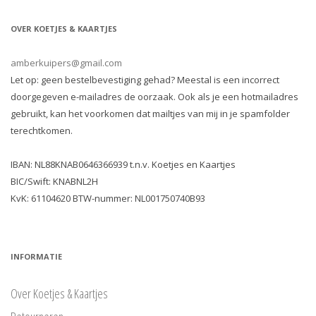
OVER KOETJES & KAARTJES
amberkuipers@gmail.com
Let op: geen bestelbevestiging gehad? Meestal is een incorrect
doorgegeven e-mailadres de oorzaak. Ook als je een hotmailadres
gebruikt, kan het voorkomen dat mailtjes van mij in je spamfolder
terechtkomen.
IBAN: NL88KNAB0646366939 t.n.v. Koetjes en Kaartjes
BIC/Swift: KNABNL2H
KvK: 61104620 BTW-nummer: NL001750740B93
INFORMATIE
Over Koetjes & Kaartjes