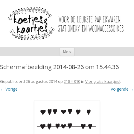
Spring
Menu
naar
inhoud
Schermafbeelding 2014-08-26 om 15.44.36
Gepubliceerd
26 augustus 2014
op
218 × 310
in
Vier gratis kaartjes!
.
← Vorige
Volgende →