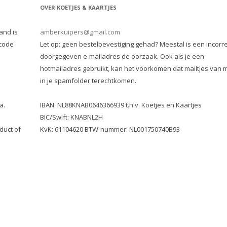
OVER KOETJES & KAARTJES
and is
amberkuipers@gmail.com
 code
Let op: geen bestelbevestiging gehad? Meestal is een incorre
doorgegeven e-mailadres de oorzaak. Ook als je een
hotmailadres gebruikt, kan het voorkomen dat mailtjes van m
in je spamfolder terechtkomen.
a.
IBAN: NL88KNAB0646366939 t.n.v. Koetjes en Kaartjes
BIC/Swift: KNABNL2H
duct of
KvK: 61104620 BTW-nummer: NL001750740B93