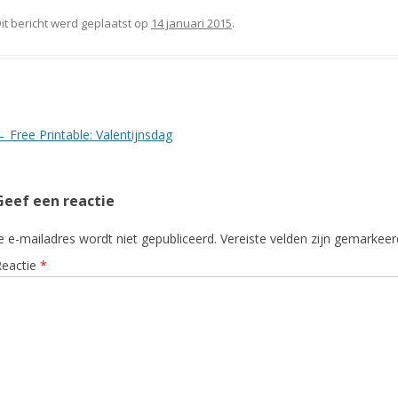
it bericht werd geplaatst op
14 januari 2015
.
Berichtnavigatie
←
Free Printable: Valentijnsdag
Geef een reactie
e e-mailadres wordt niet gepubliceerd.
Vereiste velden zijn gemarkee
Reactie
*