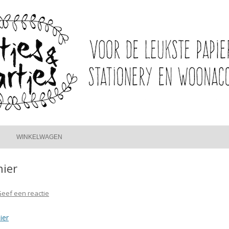
Spring
naar
WINKELWAGEN
inhoud
hier
eef een reactie
ier