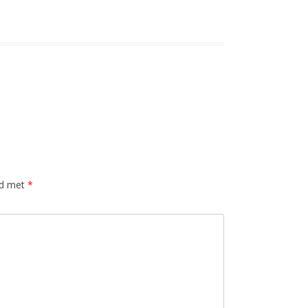
rd met
*