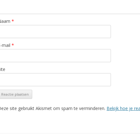
Naam
*
E-mail
*
ite
eze site gebruikt Akismet om spam te verminderen.
Bekijk hoe je r