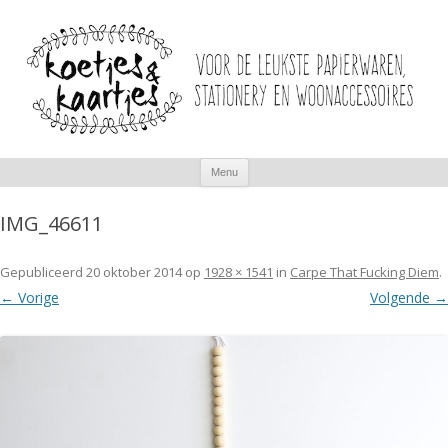
Spring
Menu
naar
inhoud
IMG_46611
Gepubliceerd
20 oktober 2014
op
1928 × 1541
in
Carpe That Fucking Diem
.
← Vorige
Volgende →