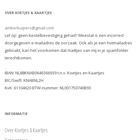
OVER KOETJES & KAARTJES
amberkuipers@gmail.com
Let op: geen bestelbevestiging gehad? Meestal is een incorrect
doorgegeven e-mailadres de oorzaak. Ook als je een hotmailadres
gebruikt, kan het voorkomen dat mailtjes van mij in je spamfolder
terechtkomen.
IBAN: NL88KNAB0646366939 t.n.v. Koetjes en Kaartjes
BIC/Swift: KNABNL2H
KvK: 61104620 BTW-nummer: NL001750740B93
INFORMATIE
Over Koetjes & Kaartjes