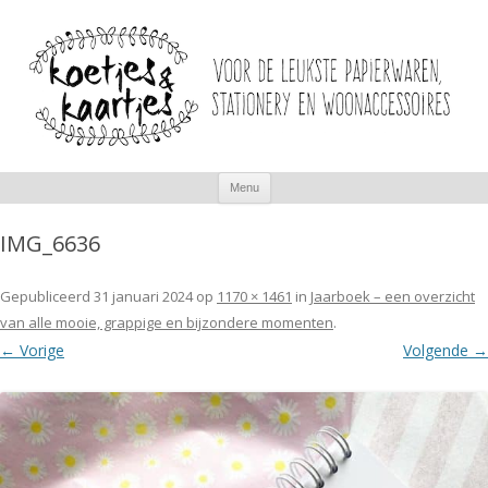
Spring
Menu
naar
inhoud
IMG_6636
Gepubliceerd
31 januari 2024
op
1170 × 1461
in
Jaarboek – een overzicht
van alle mooie, grappige en bijzondere momenten
.
← Vorige
Volgende →