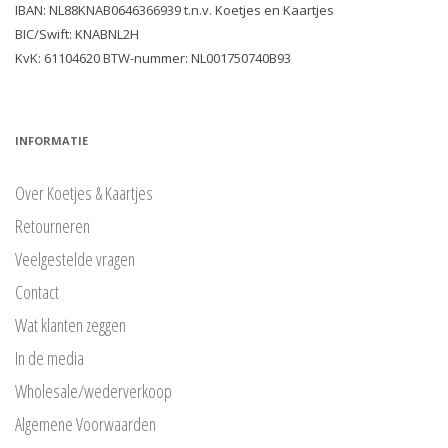
IBAN: NL88KNAB0646366939 t.n.v. Koetjes en Kaartjes
BIC/Swift: KNABNL2H
KvK: 61104620 BTW-nummer: NL001750740B93
INFORMATIE
Over Koetjes & Kaartjes
Retourneren
Veelgestelde vragen
Contact
Wat klanten zeggen
In de media
Wholesale/wederverkoop
Algemene Voorwaarden