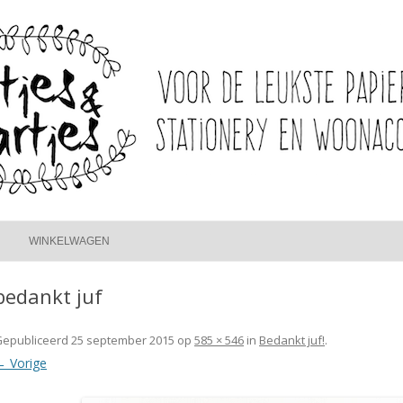
Spring
naar
WINKELWAGEN
inhoud
bedankt juf
Gepubliceerd
25 september 2015
op
585 × 546
in
Bedankt juf!
.
← Vorige