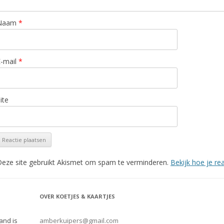
Naam
*
E-mail
*
ite
eze site gebruikt Akismet om spam te verminderen.
Bekijk hoe je r
OVER KOETJES & KAARTJES
and is
amberkuipers@gmail.com