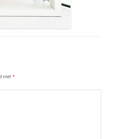
rd met
*