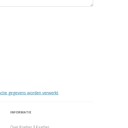
eactie gegevens worden verwerkt
.
INFORMATIE
Over Koetjes & Kaartjes