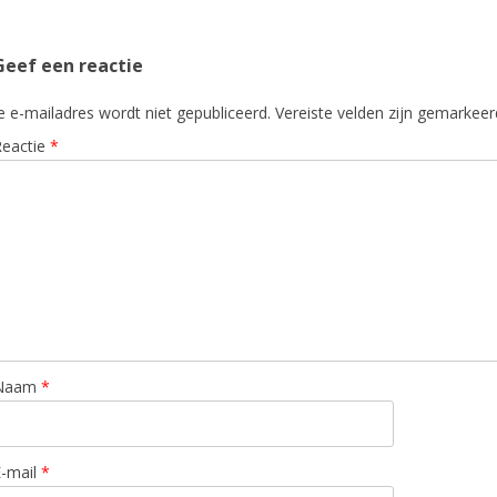
Geef een reactie
e e-mailadres wordt niet gepubliceerd.
Vereiste velden zijn gemarkee
Reactie
*
Naam
*
E-mail
*