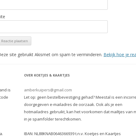
ite
eze site gebruikt Akismet om spam te verminderen.
Bekijk hoe je r
OVER KOETJES & KAARTJES
and is
amberkuipers@gmail.com
 code
Let op: geen bestelbevestiging gehad? Meestal is een incorre
doorgegeven e-mailadres de oorzaak. Ook als je een
hotmailadres gebruikt, kan het voorkomen dat mailtjes van m
in je spamfolder terechtkomen.
a.
IBAN: NL88KNAB0646366939 t.n.v. Koetjes en Kaartjes