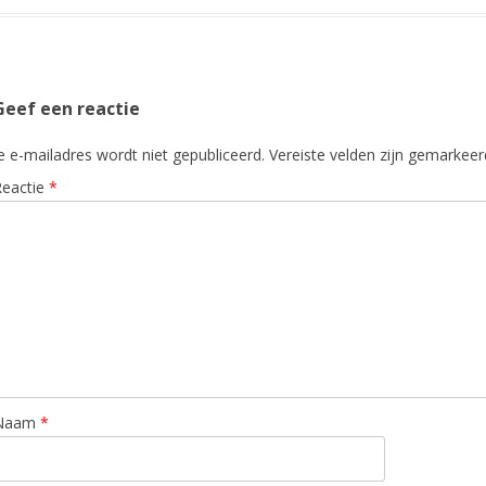
Geef een reactie
e e-mailadres wordt niet gepubliceerd.
Vereiste velden zijn gemarkee
Reactie
*
Naam
*