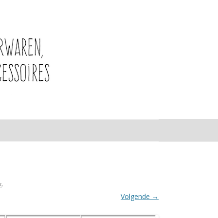
k
.
Volgende →