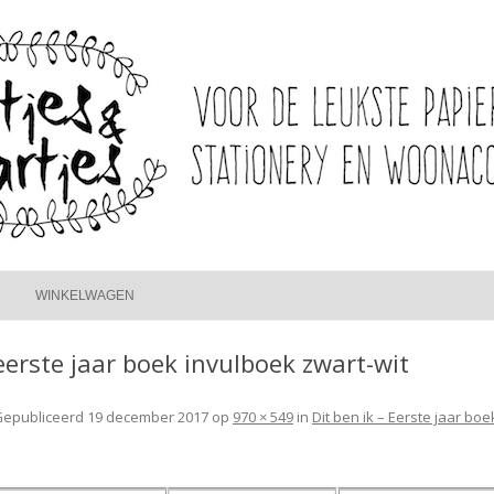
Spring
naar
WINKELWAGEN
inhoud
eerste jaar boek invulboek zwart-wit
Gepubliceerd
19 december 2017
op
970 × 549
in
Dit ben ik – Eerste jaar boe