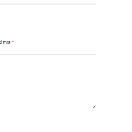
rd met
*