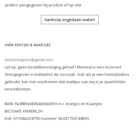
anders aangegeven bij product of op site.
Aankoop ongedaan maken
OVER KOETJES & KAARTJES
amberkuipers@gmail.com
Let op: geen bestelbevestiging gehad? Meestal is een incorrect
doorgegeven e-mailadres de oorzaak. Ook als je een hotmailadres
gebruikt, kan het voorkomen dat mailtjes van mij in je spamfolder
terechtkomen.
IBAN: NL88KNAB0646366939 t.n.v. Koetjes en Kaartjes
BIC/Swift: KNABNL2H
KvK: 61104620 BTW-nummer: NL001750740B93