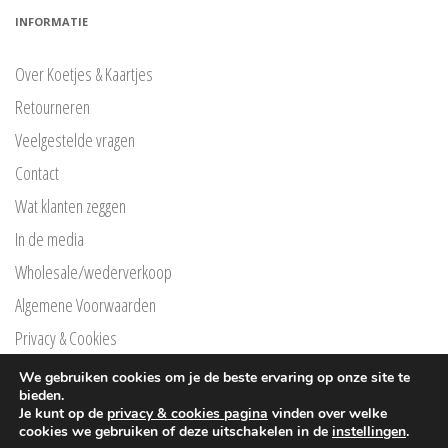
INFORMATIE
Over Koetjes & Kaartjes
Retourneren
Veelgestelde vragen
Contact
Wat klanten zeggen
In de media
Wholesale/wederverkoop
Algemene Voorwaarden
Privacy & Cookies
Privacyverklaring Klarna
We gebruiken cookies om je de beste ervaring op onze site te
bieden.
Free Printables
Je kunt op de
privacy & cookies pagina
vinden over welke
cookies we gebruiken of deze uitschakelen in de
instellingen
.