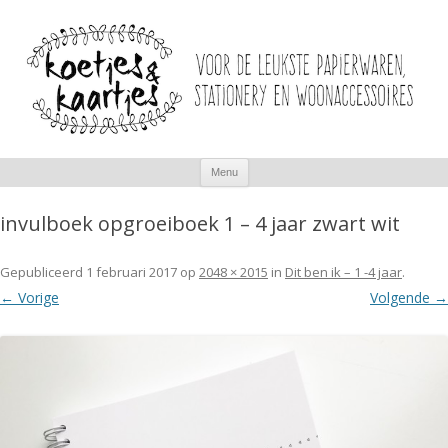
Spring
Menu
naar
inhoud
invulboek opgroeiboek 1 – 4 jaar zwart wit
Gepubliceerd
1 februari 2017
op
2048 × 2015
in
Dit ben ik – 1 -4 jaar
.
← Vorige
Volgende →