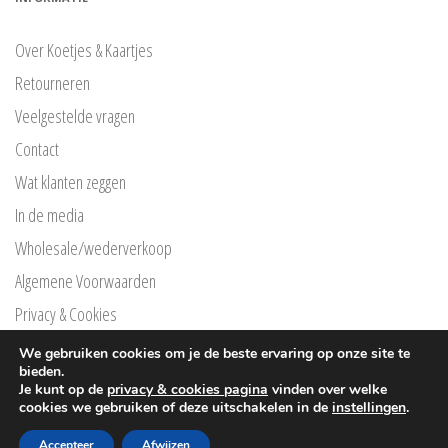
Over Koetjes & Kaartjes
Retourneren
Veelgestelde vragen
Contact
Wat klanten zeggen
In de media
Wholesale/wederverkoop
Algemene Voorwaarden
Privacy & Cookies
Privacyverklaring Klarna
We gebruiken cookies om je de beste ervaring op onze site te
bieden.
Free Printables
Je kunt op de
privacy & cookies pagina
vinden over welke
cookies we gebruiken of deze uitschakelen in de
instellingen
.
®
© Copyright
Koetjes en kaartjes
2026 |
Webpuccino
Accepteer
Afwijzen