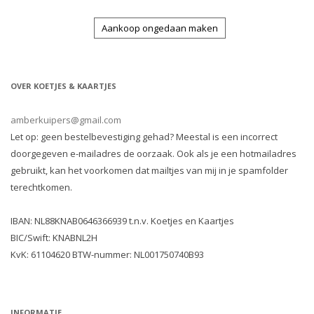
Aankoop ongedaan maken
OVER KOETJES & KAARTJES
amberkuipers@gmail.com
Let op: geen bestelbevestiging gehad? Meestal is een incorrect
doorgegeven e-mailadres de oorzaak. Ook als je een hotmailadres
gebruikt, kan het voorkomen dat mailtjes van mij in je spamfolder
terechtkomen.
IBAN: NL88KNAB0646366939 t.n.v. Koetjes en Kaartjes
BIC/Swift: KNABNL2H
KvK: 61104620 BTW-nummer: NL001750740B93
INFORMATIE