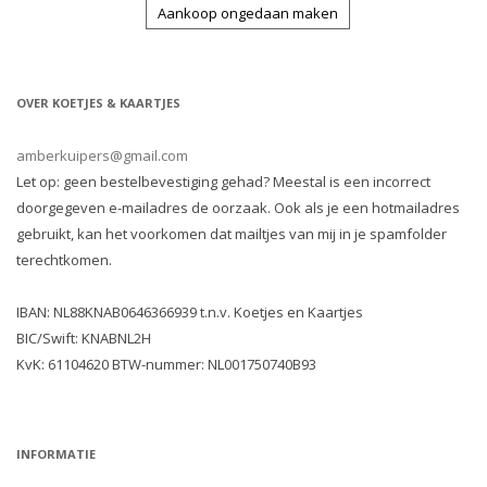
Aankoop ongedaan maken
OVER KOETJES & KAARTJES
amberkuipers@gmail.com
Let op: geen bestelbevestiging gehad? Meestal is een incorrect
doorgegeven e-mailadres de oorzaak. Ook als je een hotmailadres
gebruikt, kan het voorkomen dat mailtjes van mij in je spamfolder
terechtkomen.
IBAN: NL88KNAB0646366939 t.n.v. Koetjes en Kaartjes
BIC/Swift: KNABNL2H
KvK: 61104620 BTW-nummer: NL001750740B93
INFORMATIE