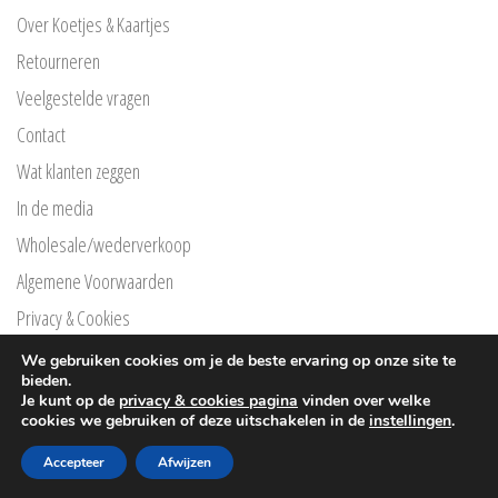
Over Koetjes & Kaartjes
Retourneren
Veelgestelde vragen
Contact
Wat klanten zeggen
In de media
Wholesale/wederverkoop
Algemene Voorwaarden
Privacy & Cookies
Privacyverklaring Klarna
We gebruiken cookies om je de beste ervaring op onze site te
bieden.
Free Printables
Je kunt op de
privacy & cookies pagina
vinden over welke
cookies we gebruiken of deze uitschakelen in de
instellingen
.
®
© Copyright
Koetjes en kaartjes
2026 |
Webpuccino
Accepteer
Afwijzen