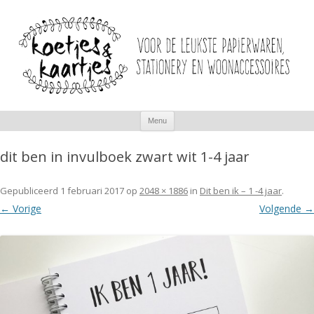
Spring
Menu
naar
inhoud
dit ben in invulboek zwart wit 1-4 jaar
Gepubliceerd
1 februari 2017
op
2048 × 1886
in
Dit ben ik – 1 -4 jaar
.
← Vorige
Volgende →