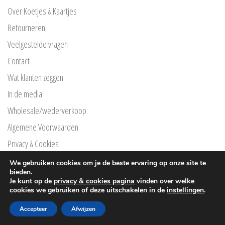
Over Koetjes & Kaartjes
Retourneren
Veelgestelde vragen
Contact
Wat klanten zeggen
In de media
Wholesale/wederverkoop
Algemene Voorwaarden
Privacy & Cookies
Privacyverklaring Klarna
We gebruiken cookies om je de beste ervaring op onze site te
bieden.
Free Printables
Je kunt op de
privacy & cookies pagina
vinden over welke
cookies we gebruiken of deze uitschakelen in de
instellingen
.
®
© Copyright
Koetjes en kaartjes
2026 |
Webpuccino
Accepteer
Afwijzen