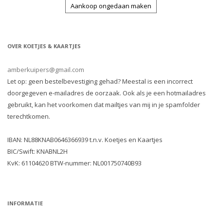
Aankoop ongedaan maken
OVER KOETJES & KAARTJES
amberkuipers@gmail.com
Let op: geen bestelbevestiging gehad? Meestal is een incorrect
doorgegeven e-mailadres de oorzaak. Ook als je een hotmailadres
gebruikt, kan het voorkomen dat mailtjes van mij in je spamfolder
terechtkomen.
IBAN: NL88KNAB0646366939 t.n.v. Koetjes en Kaartjes
BIC/Swift: KNABNL2H
KvK: 61104620 BTW-nummer: NL001750740B93
INFORMATIE