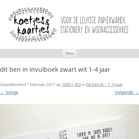
Spring
Menu
naar
inhoud
dit ben in invulboek zwart wit 1-4 jaar
Gepubliceerd
1 februari 2017
op
1000 × 923
in
Dit ben ik – 1 -4 jaar
.
← Vorige
Volgende →