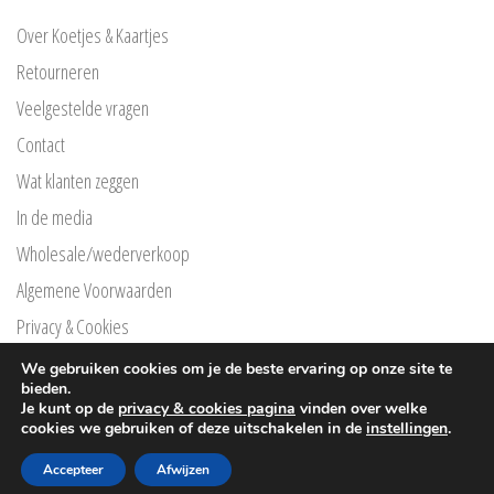
Over Koetjes & Kaartjes
Retourneren
Veelgestelde vragen
Contact
Wat klanten zeggen
In de media
Wholesale/wederverkoop
Algemene Voorwaarden
Privacy & Cookies
Privacyverklaring Klarna
We gebruiken cookies om je de beste ervaring op onze site te
bieden.
Free Printables
Je kunt op de
privacy & cookies pagina
vinden over welke
cookies we gebruiken of deze uitschakelen in de
instellingen
.
®
© Copyright
Koetjes en kaartjes
2026 |
Webpuccino
Accepteer
Afwijzen