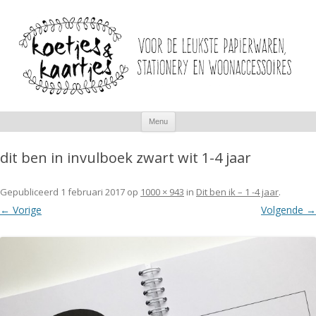
Spring
Menu
naar
inhoud
dit ben in invulboek zwart wit 1-4 jaar
Gepubliceerd
1 februari 2017
op
1000 × 943
in
Dit ben ik – 1 -4 jaar
.
← Vorige
Volgende →