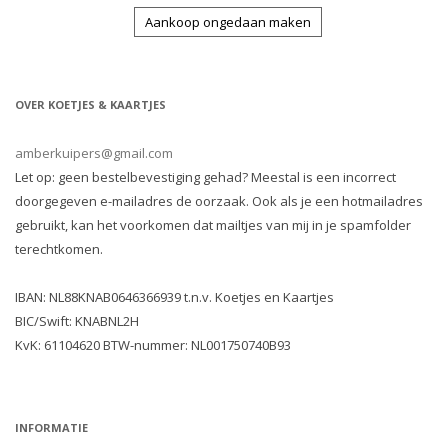
Aankoop ongedaan maken
OVER KOETJES & KAARTJES
amberkuipers@gmail.com
Let op: geen bestelbevestiging gehad? Meestal is een incorrect
doorgegeven e-mailadres de oorzaak. Ook als je een hotmailadres
gebruikt, kan het voorkomen dat mailtjes van mij in je spamfolder
terechtkomen.
IBAN: NL88KNAB0646366939 t.n.v. Koetjes en Kaartjes
BIC/Swift: KNABNL2H
KvK: 61104620 BTW-nummer: NL001750740B93
INFORMATIE