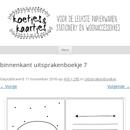
Spring
Menu
naar
inhoud
binnenkant uitsprakenboekje 7
Gepubliceerd
17 november 2016
op
416 × 295
in
Uitsprakenboekje
.
← Vorige
Volgende →