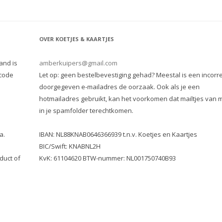
OVER KOETJES & KAARTJES
and is
amberkuipers@gmail.com
 code
Let op: geen bestelbevestiging gehad? Meestal is een incorre
doorgegeven e-mailadres de oorzaak. Ook als je een
hotmailadres gebruikt, kan het voorkomen dat mailtjes van m
in je spamfolder terechtkomen.
a.
IBAN: NL88KNAB0646366939 t.n.v. Koetjes en Kaartjes
BIC/Swift: KNABNL2H
duct of
KvK: 61104620 BTW-nummer: NL001750740B93