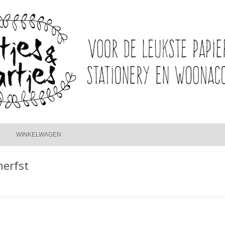
Spring
naar
WINKELWAGEN
inhoud
herfst