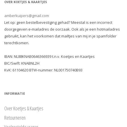
OVER KOETJES & KAARTJES
amberkuipers@gmail.com
Let op: geen bestelbevestiging gehad? Meestal is een incorrect
doorgegeven e-mailadres de oorzaak. Ook als je een hotmailadres
gebruikt, kan het voorkomen dat mailtjes van mij in je spamfolder
terechtkomen.
IBAN: NL88KNAB0646366939 t.n.v. Koetjes en Kaartjes
BIC/Swift: KNABNL2H
KvK: 61104620 BTW-nummer: NL001750740B93
INFORMATIE
Over Koetjes & Kaartjes
Retourneren
Veelgestelde vragen