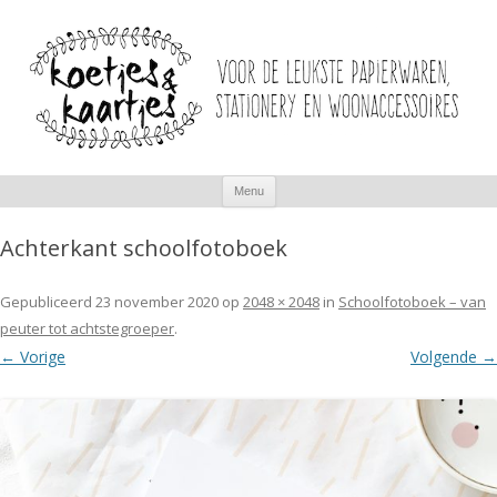
Spring
Menu
naar
inhoud
Achterkant schoolfotoboek
Gepubliceerd
23 november 2020
op
2048 × 2048
in
Schoolfotoboek – van
peuter tot achtstegroeper
.
← Vorige
Volgende →