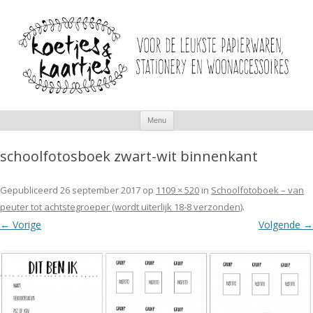
Spring
Menu
naar
inhoud
schoolfotosboek zwart-wit binnenkant
Gepubliceerd
26 september 2017
op
1109 × 520
in
Schoolfotoboek – van
peuter tot achtstegroeper (wordt uiterlijk 18-8 verzonden)
.
← Vorige
Volgende →