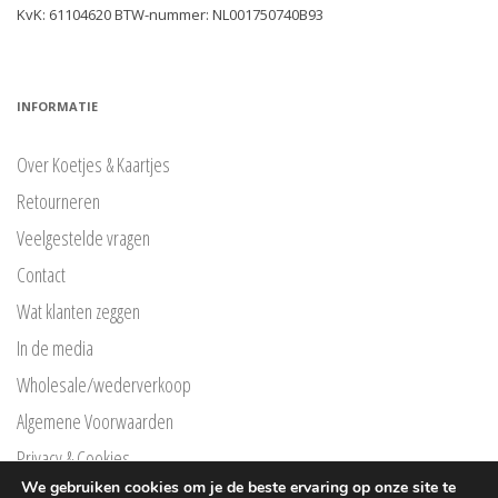
KvK: 61104620 BTW-nummer: NL001750740B93
INFORMATIE
Over Koetjes & Kaartjes
Retourneren
Veelgestelde vragen
Contact
Wat klanten zeggen
In de media
Wholesale/wederverkoop
Algemene Voorwaarden
Privacy & Cookies
We gebruiken cookies om je de beste ervaring op onze site te
Privacyverklaring Klarna